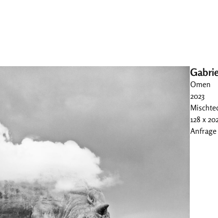
Gabri
Omen
2023
Mischtec
128 x 20
Anfrage