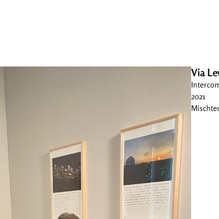
Via L
Interco
2021
Mischtec