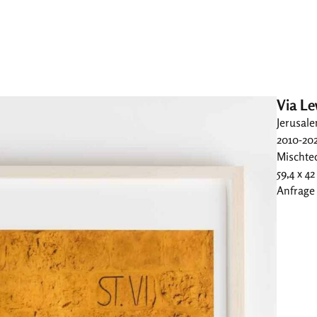
Via L
Jerusal
2010-20
Mischtec
59,4 x 4
Anfrage