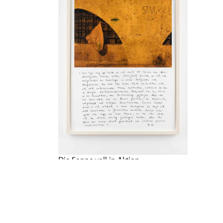
Die Sonne voll in Aktion
2. September 2016 - 30. November
2016
Via Lewandowsky & Durs Grünbein