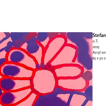
Stefan
o.T.
2025
Acryl on
65 x 50 